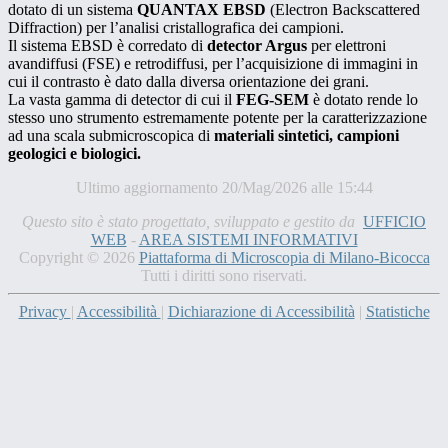
dotato di un sistema
QUANTAX EBSD
(Electron Backscattered
Diffraction) per l’analisi cristallografica dei campioni.
Il sistema EBSD è corredato di
detector Argus
per elettroni
avandiffusi (FSE) e retrodiffusi, per l’acquisizione di immagini in
cui il contrasto è dato dalla diversa orientazione dei grani.
La vasta gamma di detector di cui il
FEG-SEM
è dotato rende lo
stesso uno strumento estremamente potente per la caratterizzazione
ad una scala submicroscopica di
materiali sintetici, campioni
geologici e biologici.
Ultimo aggiornamento 20/Mag/2026 alle 15:44
Questo sito è stato progettato, sviluppato e gestito da
UFFICIO
WEB
-
AREA SISTEMI INFORMATIVI
Copyright © 2026
Piattaforma di Microscopia di Milano-Bicocca
Tutti i diritti sono riservati.
Privacy
|
Accessibilità
|
Dichiarazione di Accessibilità
|
Statistiche