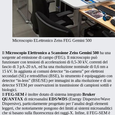
Microscopio ELettronico Zeiss FEG Gemini 500
Il
Microscopio Elettronico a Scansione
Zeiss Gemini 500
ha una
sorgente ad emissione di campo (FEG). Il microscopio può
funzionare con tensioni di accelerazioni di 0,5-30 kV, correnti del
fascio di 3 pA-20 nA, ed ha una risoluzione nominale di 0,6 nm a
15 kV. In aggiunta ai comuni detector “in-camera” per elettroni
secondari (SE) e retrodiffusi (BSE), lo strumento è equipaggiato con
detector “in-lens” (BSE/SE) per immagini in alta risoluzione e di un
detector STEM per osservazioni in trasmissione di campioni sottili e
biologici.
Il
FEG-SEM
è inoltre dotato di sistema integrato
Bruker
QUANTAX
di microanalisi
EDS/WDS
(Energy Dispersive/Wave
Dispersive), particolarmente progettato per l’analisi degli elementi
leggeri, che notoriamente pongono dei limiti ai sistemi microanalitici
che si basano sulla fluorescenza dei raggi-X. Infine, il FEG-SEM è